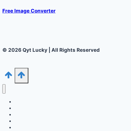
|
एनिवर्सरी
Free Image Converter
विश
हिंदी
में
© 2026 Qyt Lucky | All Rights Reserved
Home
About Us
Disclamer
Privacy Policy
Terms & Conditions