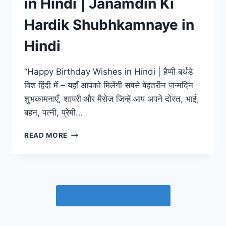
in Hindi | Janamdin Ki
Hardik Shubhkamnaye in
Hindi
“Happy Birthday Wishes in Hindi | हैप्पी बर्थडे
विश हिंदी में – यहाँ आपको मिलेंगी सबसे बेहतरीन जन्मदिन
शुभकामनाएँ, शायरी और मैसेज जिन्हें आप अपने दोस्त, भाई,
बहन, पत्नी, प्रेमी…
HAPPY
READ MORE
BIRTHDAY
WISHES
IN
HINDI
|
Free Image Converter
JANAMDIN
KI
HARDIK